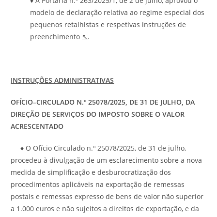
♦ A Portaria n.º 263/2025/1, de 2 de julho, aprovou o
modelo de declaração relativa ao regime especial dos
pequenos retalhistas e respetivas instruções de
preenchimento
↖
.
INSTRUÇÕES ADMINISTRATIVAS
OFÍCIO
–
CIRCULADO N.º
25078/2025, DE
31 DE
JULHO
, DA
DIREÇÃO DE SERVIÇOS DO IMPOSTO SOBRE O VALOR
ACRESCENTADO
♦ O Ofício Circulado n.º 25078/2025, de 31 de julho,
procedeu à divulgação de um esclarecimento sobre a nova
medida de simplificação e desburocratização dos
procedimentos aplicáveis na exportação de remessas
postais e remessas expresso de bens de valor não superior
a 1.000 euros e não sujeitos a direitos de exportação, e da