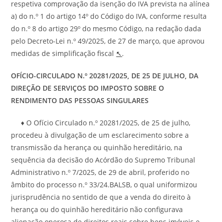
respetiva comprovação da isenção do IVA prevista na alínea
a) do n.º 1 do artigo 14º do Código do IVA, conforme resulta
do n.º 8 do artigo 29º do mesmo Código, na redação dada
pelo Decreto-Lei n.º 49/2025, de 27 de março, que aprovou
medidas de simplificação fiscal
↖
.
OFÍCIO-CIRCULADO N.º 20281/2025, DE
25 DE JULHO, DA
DIREÇÃO DE SERVIÇOS DO IMPOSTO SOBRE O
RENDIMENTO DAS PESSOAS SINGULARES
♦ O Ofício Circulado n.º 20281/2025, de 25 de julho,
procedeu à divulgação de um esclarecimento sobre a
transmissão da herança ou quinhão hereditário, na
sequência da decisão do Acórdão do Supremo Tribunal
Administrativo n.º 7/2025, de 29 de abril, proferido no
âmbito do processo n.º 33/24.BALSB, o qual uniformizou
jurisprudência no sentido de que a venda do direito à
herança ou do quinhão hereditário não configurava
alienação onerosa de direitos reais sobre bens imóveis e,