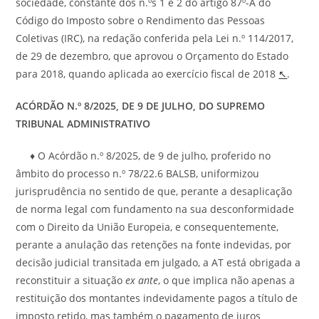
sociedade, constante dos n.ºs 1 e 2 do artigo 87º-A do
Código do Imposto sobre o Rendimento das Pessoas
Coletivas (IRC), na redação conferida pela Lei n.º 114/2017,
de 29 de dezembro, que aprovou o Orçamento do Estado
para 2018, quando aplicada ao exercício fiscal de 2018
↖
.
ACÓRDÃO N.º 8/2025, DE 9 DE JULHO, DO SUPREMO
TRIBUNAL ADMINISTRATIVO
♦ O Acórdão n.º 8/2025, de 9 de julho, proferido no
âmbito do processo n.º 78/22.6 BALSB, uniformizou
jurisprudência no sentido de que, perante a desaplicação
de norma legal com fundamento na sua desconformidade
com o Direito da União Europeia, e consequentemente,
perante a anulação das retenções na fonte indevidas, por
decisão judicial transitada em julgado, a AT está obrigada a
reconstituir a situação
ex
ante
, o que implica não apenas a
restituição dos montantes indevidamente pagos a título de
imposto retido, mas também o pagamento de juros