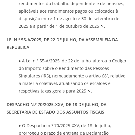
rendimentos do trabalho dependente e de pensões,
aplicáveis aos rendimentos pagos ou colocados à
disposição entre 1 de agosto e 30 de setembro de
2025 e a partir de 1 de outubro de 2025
↖
.
LEI N.º 55-A
/2025,
DE 22 DE JULHO, DA ASSEMBLEIA DA
REPÚBLICA
♦ A Lei n.º 55-A/2025, de 22 de julho, alterou o Código
do Imposto sobre o Rendimento das Pessoas
Singulares (IRS), nomeadamente o artigo 68º, relativo
à matéria coletável, atualizando os escalões e
respetivas taxas gerais para 2025
↖
.
DESPACHO N.º 70/20
25-XXV
, DE 18 DE JULHO, DA
SECRET
Á
RIA
DE ESTADO DOS ASSUNTOS FISCAIS
♦ O Despacho n.º 70/2025-XXV, de 18 de julho,
prorrogou o prazo de entrega da Declaração